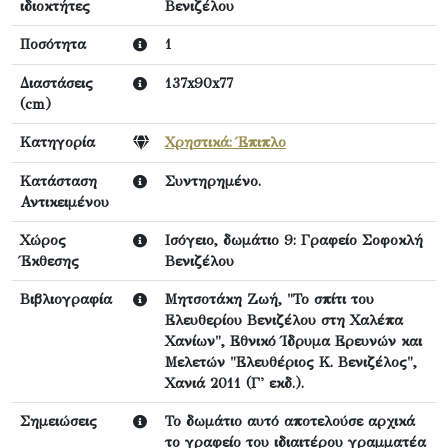
ιδιοκτήτες
Βενιζέλου
Ποσότητα
1
Διαστάσεις
137x90x77
(cm)
Κατηγορία
Χρηστικά: Έπιπλο
Κατάσταση
Συντηρημένο.
Αντικειμένου
Χώρος
Ισόγειο, δωμάτιο 9: Γραφείο Σοφοκλή
Έκθεσης
Βενιζέλου
Βιβλιογραφία
Μητσοτάκη Ζωή, "Το σπίτι του
Ελευθερίου Βενιζέλου στη Χαλέπα
Χανίων", Εθνικό Ίδρυμα Ερευνών και
Μελετών "Ελευθέριος Κ. Βενιζέλος",
Χανιά 2011 (Γ' εκδ.).
Σημειώσεις
Το δωμάτιο αυτό αποτελούσε αρχικά
το γραφείο του ιδιαιτέρου γραμματέα