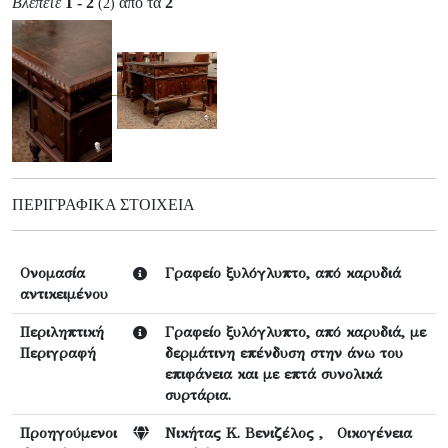
Βλέπετε
1 - 2
από τα
2
(2)
ΠΕΡΙΓΡΑΦΙΚΆ ΣΤΟΙΧΕΊΑ
Ονομασία
Γραφείο ξυλόγλυπτο, από καρυδιά
αντικειμένου
Περιληπτική
Γραφείο ξυλόγλυπτο, από καρυδιά, με
Περιγραφή
δερμάτινη επένδυση στην άνω του
επιφάνεια και με επτά συνολικά
συρτάρια.
Προηγούμενοι
Νικήτας Κ. Βενιζέλος , Οικογένεια