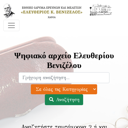
Ψηφιακό αρχείο Ελευθερίου
Βενιζέλου
Αναζήτηση
Αναζητήστε ταυτόχρονα 2 ή και