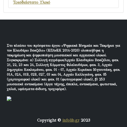
Τρισδιάστατο Υλικό
Στο πλαίσιο του πρόσφατου έργου «Ψηφιακά Μνημεία και Τεκμήρια για
τον Ελευθέριο Βενιζέλο» (ΕΠΑνΕΚ 2014-2020) υλοποιήθηκε η
τεκμηρίωση και ψηφιοποίηση μουσειακού και αρχειακού υλικού.
Συγκεκριμένα: α) Συλλογή εγγράφων/Αρχείο Ελευθερίου Βενιζέλου, φακ.
21, 22, 23 και 24, Συλλογή Κόμματος Φιλελευθέρων, φακ. 3, Αρχείο
Δημητρίου Κακλαμάνου, φακ. 01 - 07, Αρχείο Κυριάκου Μητσοτάκη, φακ.
01Α, 02Α, 01Β, 02Β, 02Γ, 03 και 04, Αρχείο Καλλιγιάνη, φακ. 05
(χαρτογραφικό υλικό) και φακ. 01 (φωτογραφικό υλικό), β) 253
μουσειακά αντικείμενα (έργα τέχνης, έπιπλα, αντικείμενα, φωτιστικά,
χαλιά, υφάσματα-ένδυση, τροχοφόρα).
Copyright ©
infolib.gr
2023