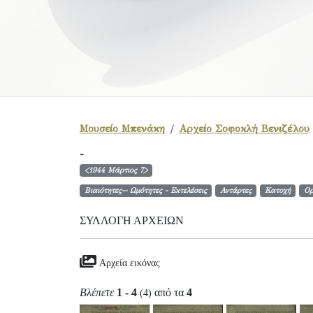
Μουσείο Μπενάκη
Αρχείο Σοφοκλή Βενιζέλου
-
<1944 Μάρτιος 7>
Βιαιότητες-- Ωμότητες - Εκτελέσεις
Αντάρτες
Κατοχή
Ορ
ΣΥΛΛΟΓΉ ΑΡΧΕΊΩΝ
Αρχεία εικόνας
Βλέπετε
1 - 4
από τα
4
(4)