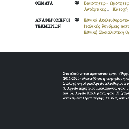
ΘΕΜΑΤΑ
Βιαιότητες-- Ωμότητες
Αντάρτικες
,
Κατοχή 
ΑΝΑΦΕΡΟΜΕΝΟΙ
Εθνικό Απελευθερωτι
ΤΕΚΜΗΡΙΩΝ
Ιταλικές δυνάμεις κατ
Εθνική Σοσιαλιστική 
Στο πλαίσιο του πρόσφατου έργου «Ψηφι
2014-2020) υλοποιήθηκε η τεκμηρίωση κα
Συλλογή εγγράφων/Αρχείο Ελευθερίου Βεν
3, Αρχείο Δημητρίου Κακλαμάνου, φακ. 01
και 04, Αρχείο Καλλιγιάνη, φακ. 05 (χαρ
αντικείμενα (έργα τέχνης, έπιπλα, αντικ