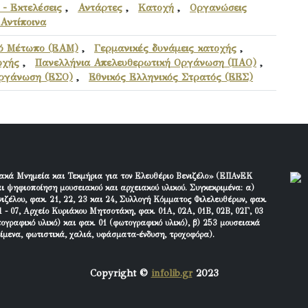
 - Εκτελέσεις
,
Αντάρτες
,
Κατοχή
,
Οργανώσεις
Αντίποινα
κό Μέτωπο (ΕΑΜ)
,
Γερμανικές δυνάμεις κατοχής
,
οχής
,
Πανελλήνια Απελευθερωτική Οργάνωση (ΠΑΟ)
,
Οργάνωση (ΕΣΟ)
,
Εθνικός Ελληνικός Στρατός (ΕΕΣ)
ακά Μνημεία και Τεκμήρια για τον Ελευθέριο Βενιζέλο» (ΕΠΑνΕΚ
ι ψηφιοποίηση μουσειακού και αρχειακού υλικού. Συγκεκριμένα: α)
ιζέλου, φακ. 21, 22, 23 και 24, Συλλογή Κόμματος Φιλελευθέρων, φακ.
 - 07, Αρχείο Κυριάκου Μητσοτάκη, φακ. 01Α, 02Α, 01Β, 02Β, 02Γ, 03
τογραφικό υλικό) και φακ. 01 (φωτογραφικό υλικό), β) 253 μουσειακά
είμενα, φωτιστικά, χαλιά, υφάσματα-ένδυση, τροχοφόρα).
Copyright ©
infolib.gr
2023