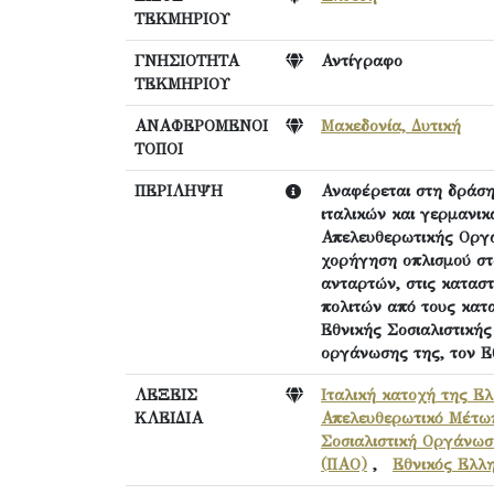
ΤΕΚΜΗΡΙΟΥ
ΓΝΗΣΙΟΤΗΤΑ
Αντίγραφο
ΤΕΚΜΗΡΙΟΥ
ΑΝΑΦΕΡΟΜΕΝΟΙ
Μακεδονία, Δυτική
ΤΟΠΟΙ
ΠΕΡΙΛΗΨΗ
Αναφέρεται στη δράση
ιταλικών και γερμανι
Απελευθερωτικής Οργά
χορήγηση οπλισμού στ
ανταρτών, στις καταστ
πολιτών από τους κατ
Εθνικής Σοσιαλιστική
οργάνωσης της, τον Ε
ΛΕΞΕΙΣ
Ιταλική κατοχή της Ε
ΚΛΕΙΔΙΑ
Απελευθερωτικό Μέτω
Σοσιαλιστική Οργάνωσ
(ΠΑΟ)
,
Εθνικός Ελλ