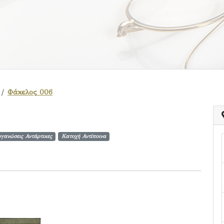
Φάκελος 006
γανώσεις Αντάρτικες
Κατοχή Αντίποινα