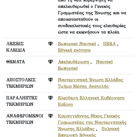
απελευθερωθεί ο Γενικός
Γραμματέας της Ένωσης και να
αποκατασταθούν οι
συνδικαλιστικές τους ελευθερίες
ώστε να εκκινήσουν τα πλοία.
ΛΕΞΕΙΣ
Εμπορικό Ναυτικό
,
ΠΕΕΑ
,
ΚΛΕΙΔΙΑ
Εθνική ενότητα
ΘΕΜΑΤΑ
Απελευθέρωση
,
Ναυτικό
Εμπορικό
ΑΠΟΣΤΟΛΕΙΣ
Ναυτεργατική Ένωση Ελλάδας
ΤΕΚΜΗΡΙΩΝ
Τμήμα Μέσης Ανατολής
ΠΑΡΑΛΗΠΤΕΣ
Ελεύθερη Ελληνική Κυβέρνηση
ΤΕΚΜΗΡΙΩΝ
Καΐρου
ΑΝΑΦΕΡΟΜΕΝΟΙ
Καραγγιάννης Νίκος Γενικός
ΤΕΚΜΗΡΙΩΝ
Γραμματέας της Ναυτεργατικής
Ένωσης Ελλάδας
,
Πολιτική
Επιτροπή Εθνικής