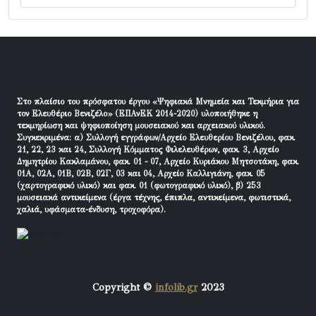
Στο πλαίσιο του πρόσφατου έργου «Ψηφιακά Μνημεία και Τεκμήρια για
τον Ελευθέριο Βενιζέλο» (ΕΠΑνΕΚ 2014-2020) υλοποιήθηκε η
τεκμηρίωση και ψηφιοποίηση μουσειακού και αρχειακού υλικού.
Συγκεκριμένα: α) Συλλογή εγγράφων/Αρχείο Ελευθερίου Βενιζέλου, φακ.
21, 22, 23 και 24, Συλλογή Κόμματος Φιλελευθέρων, φακ. 3, Αρχείο
Δημητρίου Κακλαμάνου, φακ. 01 - 07, Αρχείο Κυριάκου Μητσοτάκη, φακ.
01Α, 02Α, 01Β, 02Β, 02Γ, 03 και 04, Αρχείο Καλλιγιάνη, φακ. 05
(χαρτογραφικό υλικό) και φακ. 01 (φωτογραφικό υλικό), β) 253
μουσειακά αντικείμενα (έργα τέχνης, έπιπλα, αντικείμενα, φωτιστικά,
χαλιά, υφάσματα-ένδυση, τροχοφόρα).
Copyright ©
infolib.gr
2023