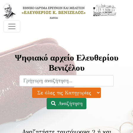
Ψηφιακό αρχείο Ελευθερίου
Βενιζέλου
Αναζήτηση
Αναζητήστε ταυτόχρονα 2 ή και