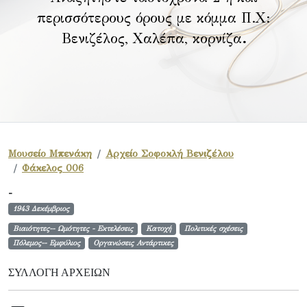
περισσότερους όρους με κόμμα Π.Χ:
Βενιζέλος, Χαλέπα, κορνίζα
.
Μουσείο Μπενάκη
Αρχείο Σοφοκλή Βενιζέλου
Φάκελος 006
-
1943 Δεκέμβριος
Βιαιότητες-- Ωμότητες - Εκτελέσεις
Κατοχή
Πολιτικές σχέσεις
Πόλεμος-- Εμφύλιος
Οργανώσεις Αντάρτικες
ΣΥΛΛΟΓΉ ΑΡΧΕΊΩΝ