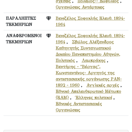
σχέσεις
,
Πόλεμος-- Εμφύλιος
,
Οργανώσεις Αντάρτικες
ΠΑΡΑΛΗΠΤΕΣ
Βενιζέλος Σοφοκλής Ελευθ. 1894-
ΤΕΚΜΗΡΙΩΝ
1964
ΑΝΑΦΕΡΟΜΕΝΟΙ
Βενιζέλος Σοφοκλής Ελευθ. 1894-
ΤΕΚΜΗΡΙΩΝ
1964
,
Σβώλος Αλέξανδρος
Καθηγητής Συνταγματικού
Δικαίου Πανεπιστημίου Αθηνών,
Πολιτικός
,
Λαμπράκης
,
Βεντήρης - "Βέργας",
Κωνσταντίνος- Αργηγός της
αντιστασιακής οργάνωσης ΡΑΝ-
1892 - 1960
,
Αγγλικές αρχές
,
Εθνικό Απελευθερωτικό Μέτωπο
(ΕΑΜ)
,
Έλληνες πολιτικοί
,
Εθνικές Αντιστασιακές
Οργανώσεις