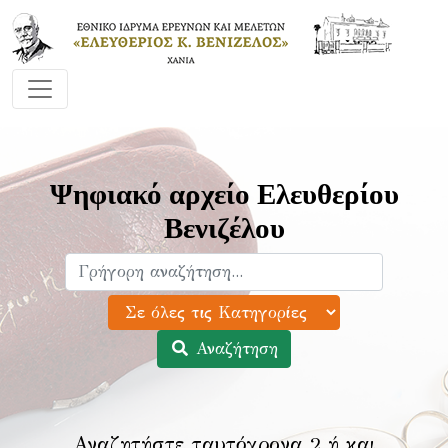
Ψηφιακό αρχείο Ελευθερίου
Βενιζέλου
Αναζήτηση
Αναζητήστε ταυτόχρονα 2 ή και