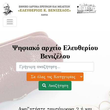
Ψηφιακό αρχείο Ελευθερίου
Βενιζέλου
Αναζήτηση
Αναζητήστε ταυτόχρονα 2 ή και