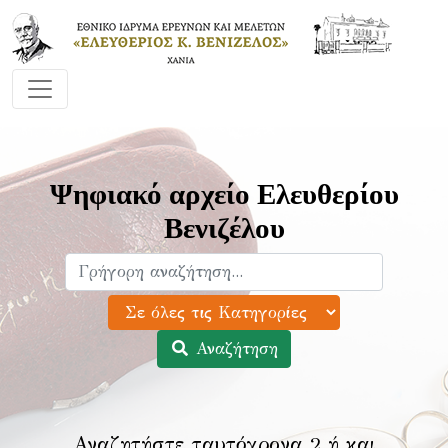
Ψηφιακό αρχείο Ελευθερίου
Βενιζέλου
Αναζήτηση
Αναζητήστε ταυτόχρονα 2 ή και