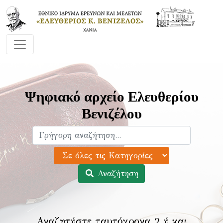
Ψηφιακό αρχείο Ελευθερίου
Βενιζέλου
Αναζήτηση
Αναζητήστε ταυτόχρονα 2 ή και