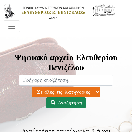
Ψηφιακό αρχείο Ελευθερίου
Βενιζέλου
Αναζήτηση
Αναζητήστε ταυτόχρονα 2 ή και