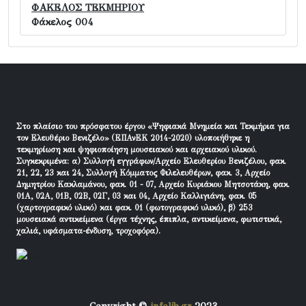
ΦΑΚΕΛΟΣ ΤΕΚΜΗΡΙΟΥ
Φάκελος 004
Στο πλαίσιο του πρόσφατου έργου «Ψηφιακά Μνημεία και Τεκμήρια για
τον Ελευθέριο Βενιζέλο» (ΕΠΑνΕΚ 2014-2020) υλοποιήθηκε η
τεκμηρίωση και ψηφιοποίηση μουσειακού και αρχειακού υλικού.
Συγκεκριμένα: α) Συλλογή εγγράφων/Αρχείο Ελευθερίου Βενιζέλου, φακ.
21, 22, 23 και 24, Συλλογή Κόμματος Φιλελευθέρων, φακ. 3, Αρχείο
Δημητρίου Κακλαμάνου, φακ. 01 - 07, Αρχείο Κυριάκου Μητσοτάκη, φακ.
01Α, 02Α, 01Β, 02Β, 02Γ, 03 και 04, Αρχείο Καλλιγιάνη, φακ. 05
(χαρτογραφικό υλικό) και φακ. 01 (φωτογραφικό υλικό), β) 253
μουσειακά αντικείμενα (έργα τέχνης, έπιπλα, αντικείμενα, φωτιστικά,
χαλιά, υφάσματα-ένδυση, τροχοφόρα).