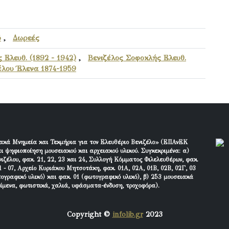
ό
,
Δωρεές
 Ελευθ. (1892 - 1942)
,
Βενιζέλος Σοφοκλής Ελευθ.
έλου Έλενα 1874-1959
ακά Μνημεία και Τεκμήρια για τον Ελευθέριο Βενιζέλο» (ΕΠΑνΕΚ
ι ψηφιοποίηση μουσειακού και αρχειακού υλικού. Συγκεκριμένα: α)
ιζέλου, φακ. 21, 22, 23 και 24, Συλλογή Κόμματος Φιλελευθέρων, φακ.
 - 07, Αρχείο Κυριάκου Μητσοτάκη, φακ. 01Α, 02Α, 01Β, 02Β, 02Γ, 03
τογραφικό υλικό) και φακ. 01 (φωτογραφικό υλικό), β) 253 μουσειακά
είμενα, φωτιστικά, χαλιά, υφάσματα-ένδυση, τροχοφόρα).
Copyright ©
infolib.gr
2023