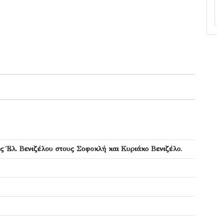
ς Έλ. Βενιζέλου στους Σοφοκλή και Κυριάκο Βενιζέλο.