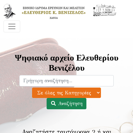
Ψηφιακό αρχείο Ελευθερίου
Βενιζέλου
Αναζήτηση
Αναζητήστε ταυτόχρονα 2 ή και