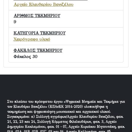
Αρχείο Ελευθερίου Βενιζέλου
ΑΡΙΘΜΟΣ ΤΕΚΜΗΡΙΟΥ
9
ΚΑΤΗΓΟΡΙΑ ΤΕΚΜΗΡΙΟΥ
Χειρόγραφο υλικό
ΦΑΚΕΛΟΣ ΤΕΚΜΗΡΙΟΥ
Φάκελος 30
Στο πλαίσιο του πρόσφατου έργου «Ψηφιακά Μνημεία και Τεκμήρια για
τον Ελευθέριο Βενιζέλο» (ΕΠΑνΕΚ 2014-2020) υλοποιήθηκε η
τεκμηρίωση και ψηφιοποίηση μουσειακού και αρχειακού υλικού.
Συγκεκριμένα: α) Συλλογή εγγράφων/Αρχείο Ελευθερίου Βενιζέλου, φακ.
21, 22, 23 και 24, Συλλογή Κόμματος Φιλελευθέρων, φακ. 3, Αρχείο
Δημητρίου Κακλαμάνου, φακ. 01 - 07, Αρχείο Κυριάκου Μητσοτάκη, φακ.
01Α, 02Α, 01Β, 02Β, 02Γ, 03 και 04, Αρχείο Καλλιγιάνη, φακ. 05