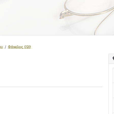
ου
Φάκελος 029