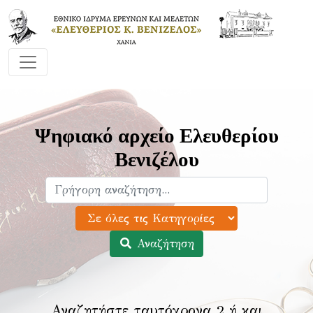
Ψηφιακό αρχείο Ελευθερίου
Βενιζέλου
Αναζήτηση
Αναζητήστε ταυτόχρονα 2 ή και