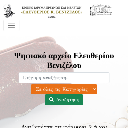
Ψηφιακό αρχείο Ελευθερίου
Βενιζέλου
Αναζήτηση
Αναζητήστε ταυτόχρονα 2 ή και