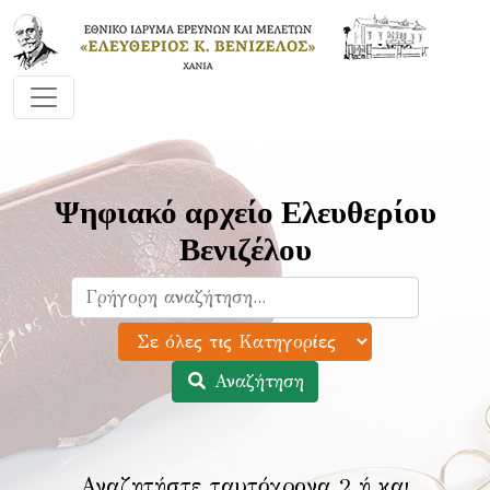
Ψηφιακό αρχείο Ελευθερίου
Βενιζέλου
Αναζήτηση
Αναζητήστε ταυτόχρονα 2 ή και