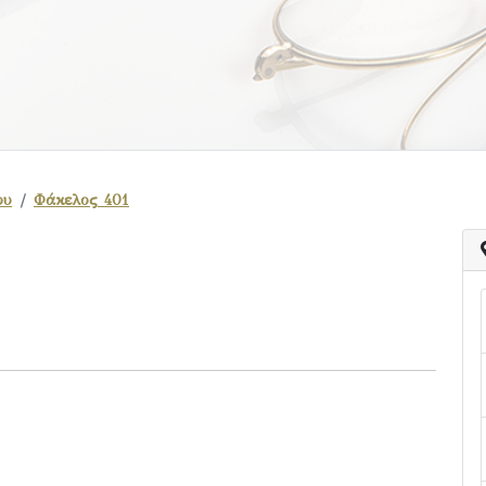
ου
Φάκελος 401