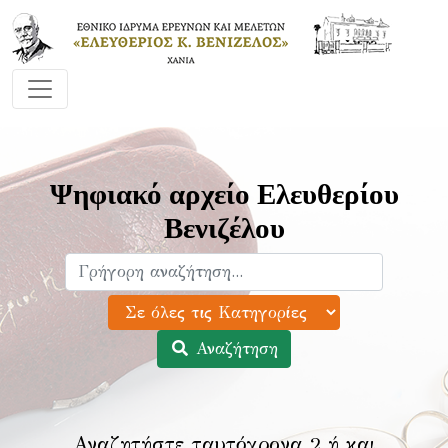
Ψηφιακό αρχείο Ελευθερίου
Βενιζέλου
Αναζήτηση
Αναζητήστε ταυτόχρονα 2 ή και