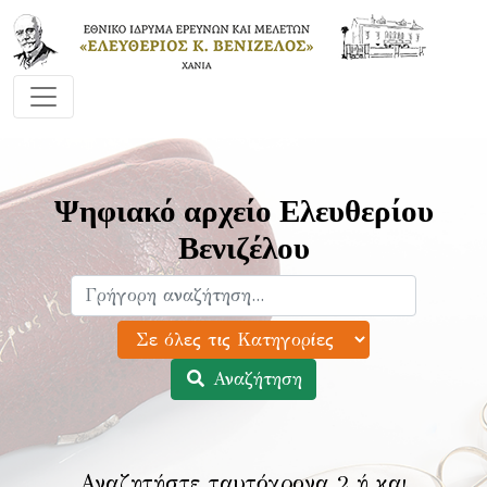
Ψηφιακό αρχείο Ελευθερίου
Βενιζέλου
Αναζήτηση
Αναζητήστε ταυτόχρονα 2 ή και