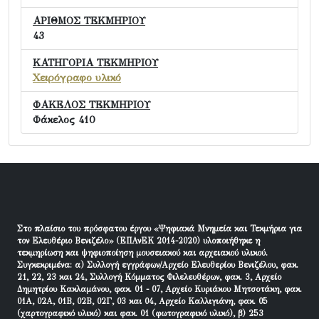
ΑΡΙΘΜΟΣ ΤΕΚΜΗΡΙΟΥ
43
ΚΑΤΗΓΟΡΙΑ ΤΕΚΜΗΡΙΟΥ
Χειρόγραφο υλικό
ΦΑΚΕΛΟΣ ΤΕΚΜΗΡΙΟΥ
Φάκελος 410
Στο πλαίσιο του πρόσφατου έργου «Ψηφιακά Μνημεία και Τεκμήρια για
τον Ελευθέριο Βενιζέλο» (ΕΠΑνΕΚ 2014-2020) υλοποιήθηκε η
τεκμηρίωση και ψηφιοποίηση μουσειακού και αρχειακού υλικού.
Συγκεκριμένα: α) Συλλογή εγγράφων/Αρχείο Ελευθερίου Βενιζέλου, φακ.
21, 22, 23 και 24, Συλλογή Κόμματος Φιλελευθέρων, φακ. 3, Αρχείο
Δημητρίου Κακλαμάνου, φακ. 01 - 07, Αρχείο Κυριάκου Μητσοτάκη, φακ.
01Α, 02Α, 01Β, 02Β, 02Γ, 03 και 04, Αρχείο Καλλιγιάνη, φακ. 05
(χαρτογραφικό υλικό) και φακ. 01 (φωτογραφικό υλικό), β) 253