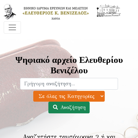
Ψηφιακό αρχείο Ελευθερίου
Βενιζέλου
Αναζήτηση
Αναζητήστε ταυτόχρονα 2 ή και