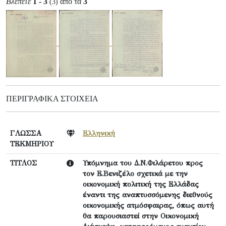
Βλέπετε
1 - 3
από τα
3
(3)
ΠΕΡΙΓΡΑΦΙΚΆ ΣΤΟΙΧΕΊΑ
ΓΛΩΣΣΑ
Ελληνική
ΤΕΚΜΗΡΙΟΥ
ΤΙΤΛΟΣ
Υπόμνημα του Δ.Ν.Φιλάρετου προς
τον Ε.Βενιζέλο σχετικά με την
οικονομική πολιτική της Ελλάδας
έναντι της αναπτυσσόμενης διεθνούς
οικονομικής ατμόσφαιρας, όπως αυτή
θα παρουσιαστεί στην Οικονομική