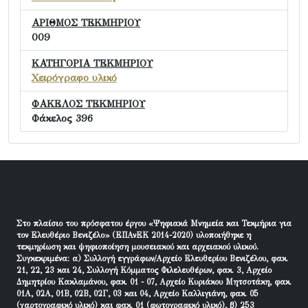
ΑΡΙΘΜΟΣ ΤΕΚΜΗΡΙΟΥ
009
ΚΑΤΗΓΟΡΙΑ ΤΕΚΜΗΡΙΟΥ
Χειρόγραφο υλικό
ΦΑΚΕΛΟΣ ΤΕΚΜΗΡΙΟΥ
Φάκελος 396
Στο πλαίσιο του πρόσφατου έργου «Ψηφιακά Μνημεία και Τεκμήρια για
τον Ελευθέριο Βενιζέλο» (ΕΠΑνΕΚ 2014-2020) υλοποιήθηκε η
τεκμηρίωση και ψηφιοποίηση μουσειακού και αρχειακού υλικού.
Συγκεκριμένα: α) Συλλογή εγγράφων/Αρχείο Ελευθερίου Βενιζέλου, φακ.
21, 22, 23 και 24, Συλλογή Κόμματος Φιλελευθέρων, φακ. 3, Αρχείο
Δημητρίου Κακλαμάνου, φακ. 01 - 07, Αρχείο Κυριάκου Μητσοτάκη, φακ.
01Α, 02Α, 01Β, 02Β, 02Γ, 03 και 04, Αρχείο Καλλιγιάνη, φακ. 05
(χαρτογραφικό υλικό) και φακ. 01 (φωτογραφικό υλικό), β) 253