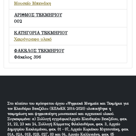
Μουσείο Μπενάκη
ΑΡΙΘΜΟΣ ΤΕΚΜΗΡΙΟΥ
002
ΚΑΤΗΓΟΡΙΑ ΤΕΚΜΗΡΙΟΥ
Χειρόγραφο υλικό
ΦΑΚΕΛΟΣ ΤΕΚΜΗΡΙΟΥ
Φάκελος 396
Στο πλαίσιο του πρόσφατου έργου «Ψηφιακά Μνημεία και Τεκμήρια για
τον Ελευθέριο Βενιζέλο» (ΕΠΑνΕΚ 2014-2020) υλοποιήθηκε η
τεκμηρίωση και ψηφιοποίηση μουσειακού και αρχειακού υλικού.
Συγκεκριμένα: α) Συλλογή εγγράφων/Αρχείο Ελευθερίου Βενιζέλου, φακ.
21, 22, 23 και 24, Συλλογή Κόμματος Φιλελευθέρων, φακ. 3, Αρχείο
Δημητρίου Κακλαμάνου, φακ. 01 - 07, Αρχείο Κυριάκου Μητσοτάκη, φακ.
01Α, 02Α, 01Β, 02Β, 02Γ, 03 και 04, Αρχείο Καλλιγιάνη, φακ. 05