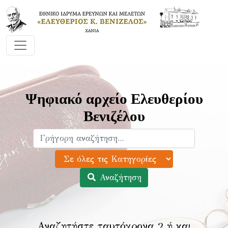
Ψηφιακό αρχείο Ελευθερίου
Βενιζέλου
Αναζήτηση
Αναζητήστε ταυτόχρονα 2 ή και