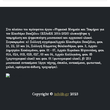
Στο πλαίσιο του πρόσφατου έργου «Ψηφιακά Μνημεία και Τεκμήρια για
τον Ελευθέριο Βενιζέλο» (ΕΠΑνΕΚ 2014-2020) υλοποιήθηκε η
τεκμηρίωση και ψηφιοποίηση μουσειακού και αρχειακού υλικού.
Συγκεκριμένα: α) Συλλογή εγγράφων/Αρχείο Ελευθερίου Βενιζέλου, φακ.
21, 22, 23 και 24, Συλλογή Κόμματος Φιλελευθέρων, φακ. 3, Αρχείο
Δημητρίου Κακλαμάνου, φακ. 01 - 07, Αρχείο Κυριάκου Μητσοτάκη, φακ.
01Α, 02Α, 01Β, 02Β, 02Γ, 03 και 04, Αρχείο Καλλιγιάνη, φακ. 05
(χαρτογραφικό υλικό) και φακ. 01 (φωτογραφικό υλικό), β) 253
μουσειακά αντικείμενα (έργα τέχνης, έπιπλα, αντικείμενα, φωτιστικά,
χαλιά, υφάσματα-ένδυση, τροχοφόρα).
Copyright ©
infolib.gr
2023