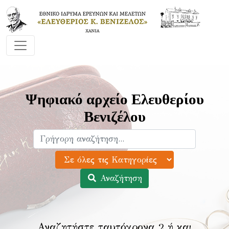
Ψηφιακό αρχείο Ελευθερίου
Βενιζέλου
Αναζήτηση
Αναζητήστε ταυτόχρονα 2 ή και