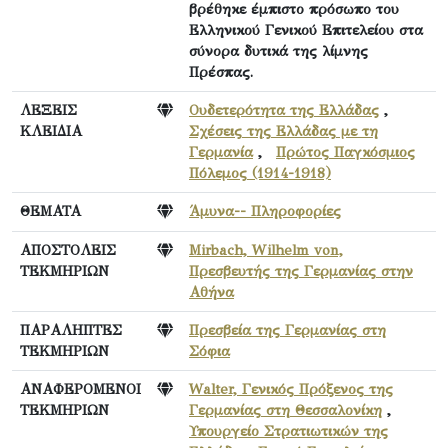
βρέθηκε έμπιστο πρόσωπο του
Ελληνικού Γενικού Επιτελείου στα
σύνορα δυτικά της λίμνης
Πρέσπας.
ΛΕΞΕΙΣ
Ουδετερότητα της Ελλάδας
,
ΚΛΕΙΔΙΑ
Σχέσεις της Ελλάδας με τη
Γερμανία
,
Πρώτος Παγκόσμιος
Πόλεμος (1914-1918)
ΘΕΜΑΤΑ
Άμυνα-- Πληροφορίες
ΑΠΟΣΤΟΛΕΙΣ
Mirbach, Wilhelm von,
ΤΕΚΜΗΡΙΩΝ
Πρεσβευτής της Γερμανίας στην
Αθήνα
ΠΑΡΑΛΗΠΤΕΣ
Πρεσβεία της Γερμανίας στη
ΤΕΚΜΗΡΙΩΝ
Σόφια
ΑΝΑΦΕΡΟΜΕΝΟΙ
Walter, Γενικός Πρόξενος της
ΤΕΚΜΗΡΙΩΝ
Γερμανίας στη Θεσσαλονίκη
,
Υπουργείο Στρατιωτικών της