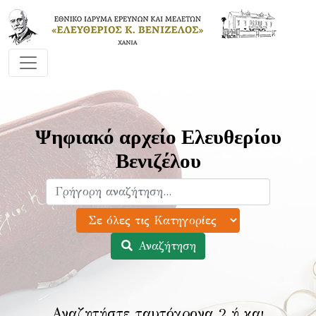
Ψηφιακό αρχείο Ελευθερίου
Βενιζέλου
Αναζήτηση
Αναζητήστε ταυτόχρονα 2 ή και