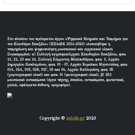
Στο πλαίσιο του πρόσφατου έργου «Ψηφιακά Μνημεία και Τεκμήρια για
τον Ελευθέριο Βενιζέλο» (ΕΠΑνΕΚ 2014-2020) υλοποιήθηκε η
τεκμηρίωση και ψηφιοποίηση μουσειακού και αρχειακού υλικού.
Συγκεκριμένα: α) Συλλογή εγγράφων/Αρχείο Ελευθερίου Βενιζέλου, φακ.
21, 22, 23 και 24, Συλλογή Κόμματος Φιλελευθέρων, φακ. 3, Αρχείο
Δημητρίου Κακλαμάνου, φακ. 01 - 07, Αρχείο Κυριάκου Μητσοτάκη, φακ.
01Α, 02Α, 01Β, 02Β, 02Γ, 03 και 04, Αρχείο Καλλιγιάνη, φακ. 05
(χαρτογραφικό υλικό) και φακ. 01 (φωτογραφικό υλικό), β) 253
μουσειακά αντικείμενα (έργα τέχνης, έπιπλα, αντικείμενα, φωτιστικά,
χαλιά, υφάσματα-ένδυση, τροχοφόρα).
Copyright ©
infolib.gr
2023