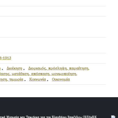
8-1913
ή
,
Διοίκηση
,
Διορισμός, πρόσληψη, παραίτηση,
ασης, μετάθεση, απόσπαση, μονιμοποίηση,
ηση, τιμωρία
,
Κοινωνία
,
Οικονομία
ακά Μνημεία και Τεκμήρια για τον Ελευθέριο Βενιζέλο» (ΕΠΑνΕΚ