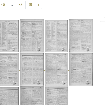
10
...
44
45
›