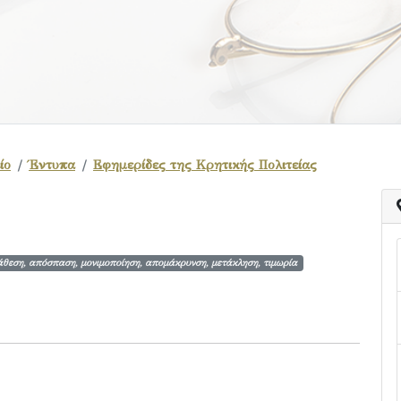
ίο
Έντυπα
Εφημερίδες της Κρητικής Πολιτείας
άθεση, απόσπαση, μονιμοποίηση, απομάκρυνση, μετάκληση, τιμωρία