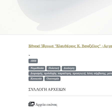
Εθνικό Ίδρυμα "Ελευθέριος Κ. Βενιζέλος" -Αρχε
-
1906
Νομοθεσία
Πολιτική
Διοίκηση
Διορισμός, πρόσληψη, παραίτηση, προαγωγή, λύση σύμβασης, μετ
Κοινωνία
Οικονομία
ΣΥΛΛΟΓΉ ΑΡΧΕΊΩΝ
Αρχεία εικόνας