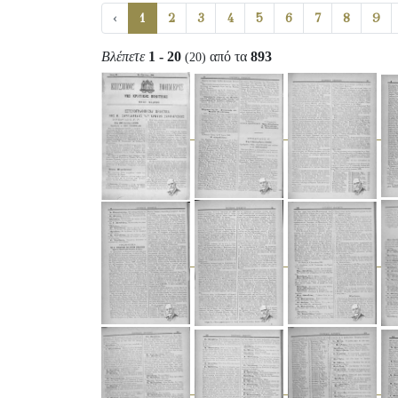
‹
1
2
3
4
5
6
7
8
9
Βλέπετε
1 - 20
από τα
893
(20)