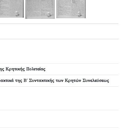
ης Κρητικής Πολιτείας
κτικά της Β΄ Συντακτικής των Κρητών Συνελεύσεως