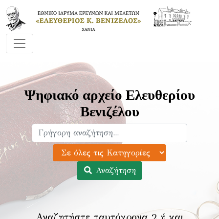
Ψηφιακό αρχείο Ελευθερίου
Βενιζέλου
Αναζήτηση
Αναζητήστε ταυτόχρονα 2 ή και