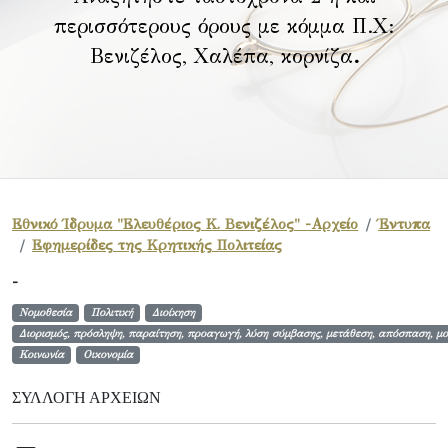
περισσότερους όρους με κόμμα Π.Χ:
Βενιζέλος, Χαλέπα, κορνίζα
.
Εθνικό Ίδρυμα "Ελευθέριος Κ. Βενιζέλος" -Αρχείο
Έντυπα
Εφημερίδες της Κρητικής Πολιτείας
-
Νομοθεσία
Πολιτική
Διοίκηση
Διορισμός, πρόσληψη, παραίτηση, προαγωγή, λύση σύμβασης, μετάθεση, απόσπαση, μο
Κοινωνία
Οικονομία
ΣΥΛΛΟΓΉ ΑΡΧΕΊΩΝ