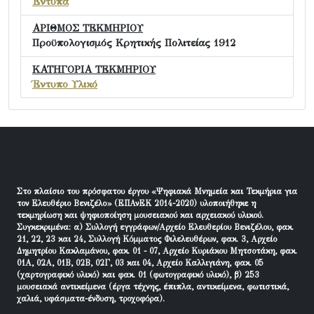
Έντυπα
ΑΡΙΘΜΟΣ ΤΕΚΜΗΡΙΟΥ
Προϋπολογισμός Κρητικής Πολιτείας 1912
ΚΑΤΗΓΟΡΙΑ ΤΕΚΜΗΡΙΟΥ
Έντυπο Υλικό
Στο πλαίσιο του πρόσφατου έργου «Ψηφιακά Μνημεία και Τεκμήρια για
τον Ελευθέριο Βενιζέλο» (ΕΠΑνΕΚ 2014-2020) υλοποιήθηκε η
τεκμηρίωση και ψηφιοποίηση μουσειακού και αρχειακού υλικού.
Συγκεκριμένα: α) Συλλογή εγγράφων/Αρχείο Ελευθερίου Βενιζέλου, φακ.
21, 22, 23 και 24, Συλλογή Κόμματος Φιλελευθέρων, φακ. 3, Αρχείο
Δημητρίου Κακλαμάνου, φακ. 01 - 07, Αρχείο Κυριάκου Μητσοτάκη, φακ.
01Α, 02Α, 01Β, 02Β, 02Γ, 03 και 04, Αρχείο Καλλιγιάνη, φακ. 05
(χαρτογραφικό υλικό) και φακ. 01 (φωτογραφικό υλικό), β) 253
μουσειακά αντικείμενα (έργα τέχνης, έπιπλα, αντικείμενα, φωτιστικά,
χαλιά, υφάσματα-ένδυση, τροχοφόρα).