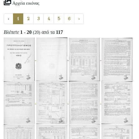
Αρχεία εικόνας
‹
1
2
3
4
5
6
›
Βλέπετε
1 - 20
από τα
117
(20)