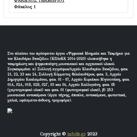
ΦΑΚΕΛΟΣ ΤΕΚΜΗΡΙΟΥ
Φάκελος 1
Στο πλαίσιο του πρόσφατου έργου «Ψηφιακά Μνημεία και Τεκμήρια για
τον Ελευθέριο Βενιζέλο» (ΕΠΑνΕΚ 2014-2020) υλοποιήθηκε η
τεκμηρίωση και ψηφιοποίηση μουσειακού και αρχειακού υλικού.
Συγκεκριμένα: α) Συλλογή εγγράφων/Αρχείο Ελευθερίου Βενιζέλου, φακ.
21, 22, 23 και 24, Συλλογή Κόμματος Φιλελευθέρων, φακ. 3, Αρχείο
Δημητρίου Κακλαμάνου, φακ. 01 - 07, Αρχείο Κυριάκου Μητσοτάκη, φακ.
01Α, 02Α, 01Β, 02Β, 02Γ, 03 και 04, Αρχείο Καλλιγιάνη, φακ. 05
(χαρτογραφικό υλικό) και φακ. 01 (φωτογραφικό υλικό), β) 253
μουσειακά αντικείμενα (έργα τέχνης, έπιπλα, αντικείμενα, φωτιστικά,
χαλιά, υφάσματα-ένδυση, τροχοφόρα).
Copyright ©
infolib.gr
2023