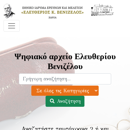
Ψηφιακό αρχείο Ελευθερίου
Βενιζέλου
Αναζήτηση
Αναζητήστε ταυτόχρονα 2 ή και