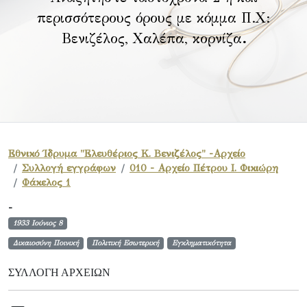
περισσότερους όρους με κόμμα Π.Χ:
Βενιζέλος, Χαλέπα, κορνίζα
.
Εθνικό Ίδρυμα "Ελευθέριος Κ. Βενιζέλος" -Αρχείο
Συλλογή εγγράφων
010 - Αρχείο Πέτρου Ι. Φικιώρη
Φάκελος 1
-
1933 Ιούνιος 8
Δικαιοσύνη Ποινική
Πολιτική Εσωτερική
Εγκληματικότητα
ΣΥΛΛΟΓΉ ΑΡΧΕΊΩΝ