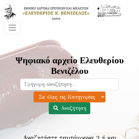
Ψηφιακό αρχείο Ελευθερίου
Βενιζέλου
Αναζήτηση
Αναζητήστε ταυτόχρονα 2 ή και