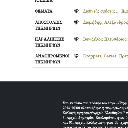
ΚΛΕΙΔΙΑ
ΘΕΜΑΤΑ
Διεθνείς σχέσεις
,
Εμπ
ΑΠΟΣΤΟΛΕΙΣ
Διομήδης, Αλέξανδρος
ΤΕΚΜΗΡΙΩΝ
ΠΑΡΑΛΗΠΤΕΣ
Βενιζέλος Ελευθέριος 
ΤΕΚΜΗΡΙΩΝ
ΑΝΑΦΕΡΟΜΕΝΟΙ
Droppers, Garret- Πρ
ΤΕΚΜΗΡΙΩΝ
Στο πλαίσιο του πρόσφατου έργου «Ψηφι
2014-2020) υλοποιήθηκε η τεκμηρίωση κα
Συλλογή εγγράφων/Αρχείο Ελευθερίου Βεν
3, Αρχείο Δημητρίου Κακλαμάνου, φακ. 01
και 04, Αρχείο Καλλιγιάνη, φακ. 05 (χαρ
αντικείμενα (έργα τέχνης, έπιπλα, αντικ