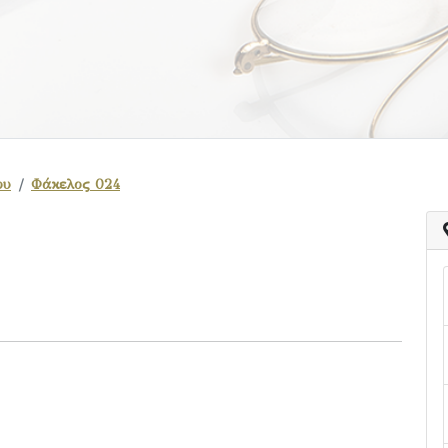
ου
Φάκελος 024