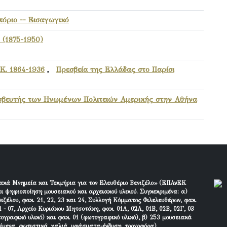
όριο -- Εισαγωγικό
 (1875-1950)
Κ. 1864-1936
,
Πρεσβεία της Ελλάδας στο Παρίσι
εσβευτής των Ηνωμένων Πολιτειών Αμερικής στην Αθήνα
ακά Μνημεία και Τεκμήρια για τον Ελευθέριο Βενιζέλο» (ΕΠΑνΕΚ
ι ψηφιοποίηση μουσειακού και αρχειακού υλικού. Συγκεκριμένα: α)
ιζέλου, φακ. 21, 22, 23 και 24, Συλλογή Κόμματος Φιλελευθέρων, φακ.
 - 07, Αρχείο Κυριάκου Μητσοτάκη, φακ. 01Α, 02Α, 01Β, 02Β, 02Γ, 03
τογραφικό υλικό) και φακ. 01 (φωτογραφικό υλικό), β) 253 μουσειακά
είμενα, φωτιστικά, χαλιά, υφάσματα-ένδυση, τροχοφόρα).