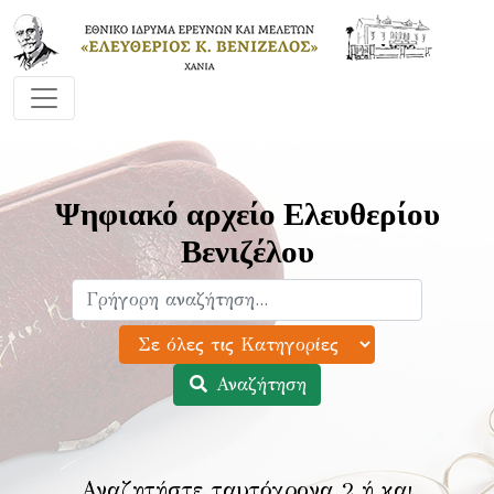
Ψηφιακό αρχείο Ελευθερίου
Βενιζέλου
Αναζήτηση
Αναζητήστε ταυτόχρονα 2 ή και