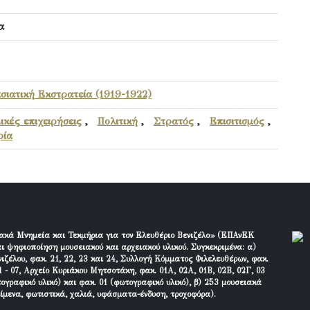
α
σιατική Εκστρατεία (1919-1922)
ικές επιχειρήσεις
,
Πολιτική
,
Στρατός
,
Επισιτισμός
,
ρία
ακά Μνημεία και Τεκμήρια για τον Ελευθέριο Βενιζέλο» (ΕΠΑνΕΚ
ι ψηφιοποίηση μουσειακού και αρχειακού υλικού. Συγκεκριμένα: α)
ιζέλου, φακ. 21, 22, 23 και 24, Συλλογή Κόμματος Φιλελευθέρων, φακ.
 - 07, Αρχείο Κυριάκου Μητσοτάκη, φακ. 01Α, 02Α, 01Β, 02Β, 02Γ, 03
τογραφικό υλικό) και φακ. 01 (φωτογραφικό υλικό), β) 253 μουσειακά
είμενα, φωτιστικά, χαλιά, υφάσματα-ένδυση, τροχοφόρα).