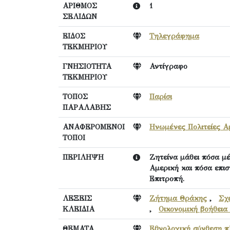
ΑΡΙΘΜΟΣ
1
ΣΕΛΙΔΩΝ
ΕΙΔΟΣ
Τηλεγράφημα
ΤΕΚΜΗΡΙΟΥ
ΓΝΗΣΙΟΤΗΤΑ
Αντίγραφο
ΤΕΚΜΗΡΙΟΥ
ΤΟΠΟΣ
Παρίσι
ΠΑΡΑΛΑΒΗΣ
ΑΝΑΦΕΡΟΜΕΝΟΙ
Ηνωμένες Πολιτείες Α
ΤΟΠΟΙ
ΠΕΡΙΛΗΨΗ
Ζητείνα μάθει πόσα μ
Αμερική και πόσα επι
Επιτροπή.
ΛΕΞΕΙΣ
Ζήτημα Θράκης
,
Σχ
ΚΛΕΙΔΙΑ
,
Οικονομική βοήθεια
ΘΕΜΑΤΑ
Εθνολογική σύνθεση 