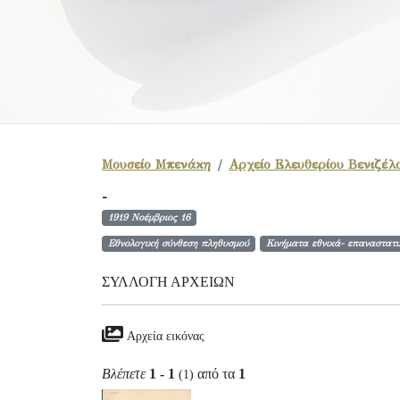
Μουσείο Μπενάκη
Αρχείο Ελευθερίου Βενιζέλ
-
1919 Νοέμβριος 16
Εθνολογική σύνθεση πληθυσμού
Κινήματα εθνικά- επαναστατι
ΣΥΛΛΟΓΉ ΑΡΧΕΊΩΝ
Αρχεία εικόνας
Βλέπετε
1 - 1
από τα
1
(1)