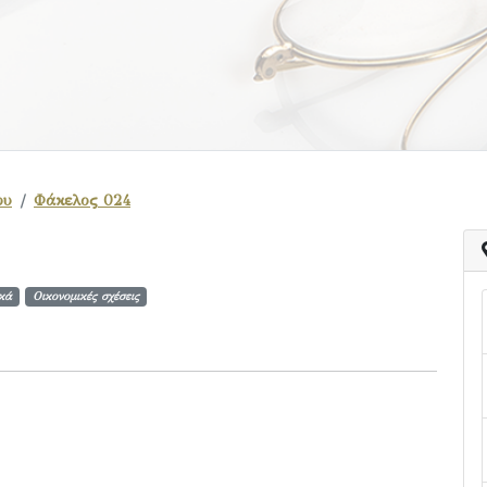
ου
Φάκελος 024
κά
Οικονομικές σχέσεις