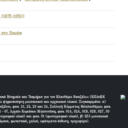
 (1875-1950)
 στο Παρίσι
ακά Μνημεία και Τεκμήρια για τον Ελευθέριο Βενιζέλο» (ΕΠΑνΕΚ
ι ψηφιοποίηση μουσειακού και αρχειακού υλικού. Συγκεκριμένα: α)
ιζέλου, φακ. 21, 22, 23 και 24, Συλλογή Κόμματος Φιλελευθέρων, φακ.
 - 07, Αρχείο Κυριάκου Μητσοτάκη, φακ. 01Α, 02Α, 01Β, 02Β, 02Γ, 03
τογραφικό υλικό) και φακ. 01 (φωτογραφικό υλικό), β) 253 μουσειακά
είμενα, φωτιστικά, χαλιά, υφάσματα-ένδυση, τροχοφόρα).