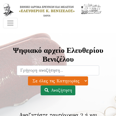
Ψηφιακό αρχείο Ελευθερίου
Βενιζέλου
Αναζήτηση
Αναζητήστε ταυτόχρονα 2 ή και