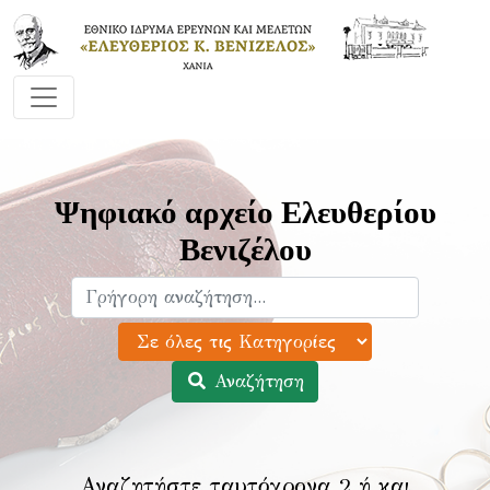
Ψηφιακό αρχείο Ελευθερίου
Βενιζέλου
Αναζήτηση
Αναζητήστε ταυτόχρονα 2 ή και