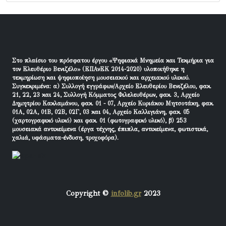
Στο πλαίσιο του πρόσφατου έργου «Ψηφιακά Μνημεία και Τεκμήρια για
τον Ελευθέριο Βενιζέλο» (ΕΠΑνΕΚ 2014-2020) υλοποιήθηκε η
τεκμηρίωση και ψηφιοποίηση μουσειακού και αρχειακού υλικού.
Συγκεκριμένα: α) Συλλογή εγγράφων/Αρχείο Ελευθερίου Βενιζέλου, φακ.
21, 22, 23 και 24, Συλλογή Κόμματος Φιλελευθέρων, φακ. 3, Αρχείο
Δημητρίου Κακλαμάνου, φακ. 01 - 07, Αρχείο Κυριάκου Μητσοτάκη, φακ.
01Α, 02Α, 01Β, 02Β, 02Γ, 03 και 04, Αρχείο Καλλιγιάνη, φακ. 05
(χαρτογραφικό υλικό) και φακ. 01 (φωτογραφικό υλικό), β) 253
μουσειακά αντικείμενα (έργα τέχνης, έπιπλα, αντικείμενα, φωτιστικά,
χαλιά, υφάσματα-ένδυση, τροχοφόρα).
Copyright ©
infolib.gr
2023