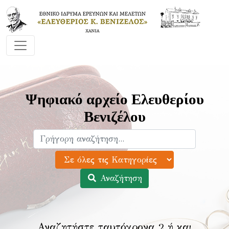
Ψηφιακό αρχείο Ελευθερίου
Βενιζέλου
Αναζήτηση
Αναζητήστε ταυτόχρονα 2 ή και