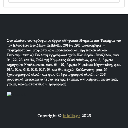
Στο πλαίσιο του πρόσφατου έργου «Ψηφιακά Μνημεία και Τεκμήρια για
τον Ελευθέριο Βενιζέλο» (ΕΠΑνΕΚ 2014-2020) υλοποιήθηκε η
τεκμηρίωση και ψηφιοποίηση μουσειακού και αρχειακού υλικού.
Συγκεκριμένα: α) Συλλογή εγγράφων/Αρχείο Ελευθερίου Βενιζέλου, φακ.
21, 22, 23 και 24, Συλλογή Κόμματος Φιλελευθέρων, φακ. 3, Αρχείο
Δημητρίου Κακλαμάνου, φακ. 01 - 07, Αρχείο Κυριάκου Μητσοτάκη, φακ.
01Α, 02Α, 01Β, 02Β, 02Γ, 03 και 04, Αρχείο Καλλιγιάνη, φακ. 05
(χαρτογραφικό υλικό) και φακ. 01 (φωτογραφικό υλικό), β) 253
μουσειακά αντικείμενα (έργα τέχνης, έπιπλα, αντικείμενα, φωτιστικά,
χαλιά, υφάσματα-ένδυση, τροχοφόρα).
Copyright ©
infolib.gr
2023