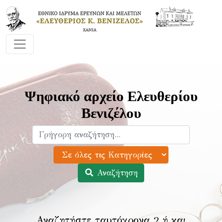
Ψηφιακό αρχείο Ελευθερίου
Βενιζέλου
Αναζήτηση
Αναζητήστε ταυτόχρονα 2 ή και