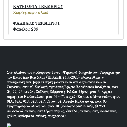
ΚΑΤΗΓΟΡΙΑ ΤΕΚΜΗΡΙΟΥ
Χειρόγραφο υλικό
ΦΑΚΕΛΟΣ ΤΕΚΜΗΡΙΟΥ
Φάκελος 239
Στο πλαίσιο του πρόσφατου έργου «Ψηφιακά Μνημεία και Τεκμήρια για
τον Ελευθέριο Βενιζέλο» (ΕΠΑνΕΚ 2014-2020) υλοποιήθηκε η
τεκμηρίωση και ψηφιοποίηση μουσειακού και αρχειακού υλικού.
Συγκεκριμένα: α) Συλλογή εγγράφων/Αρχείο Ελευθερίου Βενιζέλου, φακ.
21, 22, 23 και 24, Συλλογή Κόμματος Φιλελευθέρων, φακ. 3, Αρχείο
Δημητρίου Κακλαμάνου, φακ. 01 - 07, Αρχείο Κυριάκου Μητσοτάκη, φακ.
01Α, 02Α, 01Β, 02Β, 02Γ, 03 και 04, Αρχείο Καλλιγιάνη, φακ. 05
(χαρτογραφικό υλικό) και φακ. 01 (φωτογραφικό υλικό), β) 253
μουσειακά αντικείμενα (έργα τέχνης, έπιπλα, αντικείμενα, φωτιστικά,
χαλιά, υφάσματα-ένδυση, τροχοφόρα).