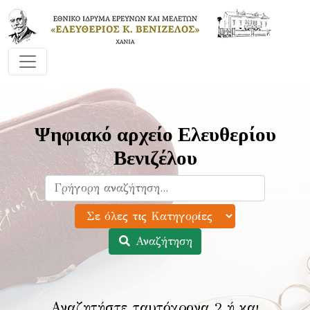
Ψηφιακό αρχείο Ελευθερίου
Βενιζέλου
Αναζήτηση
Αναζητήστε ταυτόχρονα 2 ή και