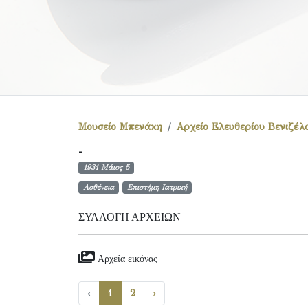
Μουσείο Μπενάκη
Αρχείο Ελευθερίου Βενιζέλ
-
1931 Μάιος 5
Ασθένεια
Επιστήμη Ιατρική
ΣΥΛΛΟΓΉ ΑΡΧΕΊΩΝ
Αρχεία εικόνας
‹
1
2
›