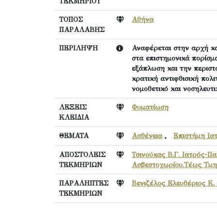
ΤΕΚΜΗΡΙΟΥ
ΤΟΠΟΣ
Αθήνα
ΠΑΡΑΛΑΒΗΣ
ΠΕΡΙΛΗΨΗ
Αναφέρεται στην αρχή κα
στα επιστημονικά πορίσμ
εξάπλωση και την περιστ
κρατική αντιφθισική πολι
νομοθετικό και νοσηλευτ
ΛΕΞΕΙΣ
Φυματίωση
ΚΛΕΙΔΙΑ
ΘΕΜΑΤΑ
Ασθένεια
,
Επιστήμη Ια
ΑΠΟΣΤΟΛΕΙΣ
Τσινούκας Β.Γ. Ιατρός-Π
ΤΕΚΜΗΡΙΩΝ
Ασβεστοχωρίου.Τέως Τμη
ΠΑΡΑΛΗΠΤΕΣ
Βενιζέλος Ελευθέριος Κ.
ΤΕΚΜΗΡΙΩΝ