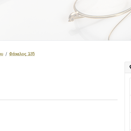
ου
Φάκελος 235