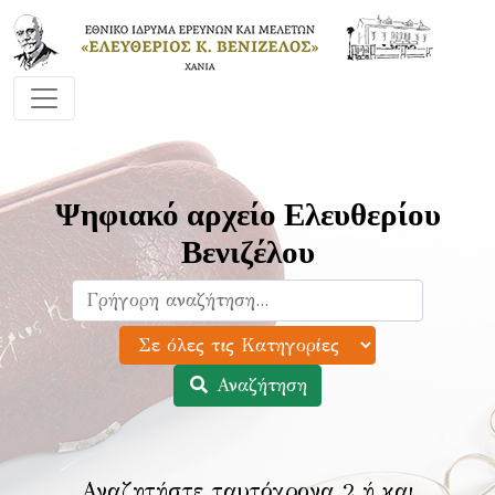
Ψηφιακό αρχείο Ελευθερίου
Βενιζέλου
Αναζήτηση
Αναζητήστε ταυτόχρονα 2 ή και