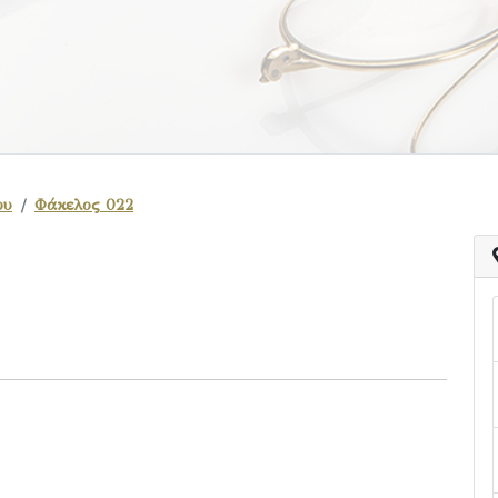
ου
Φάκελος 022