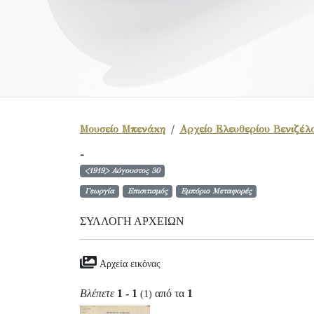
Μουσείο Μπενάκη
Αρχείο Ελευθερίου Βενιζέλ
-
<1919> Αύγουστος 30
Γεωργία
Επισιτισμός
Εμπόριο Μεταφορές
ΣΥΛΛΟΓΉ ΑΡΧΕΊΩΝ
Αρχεία εικόνας
Βλέπετε
1 - 1
από τα
1
(1)