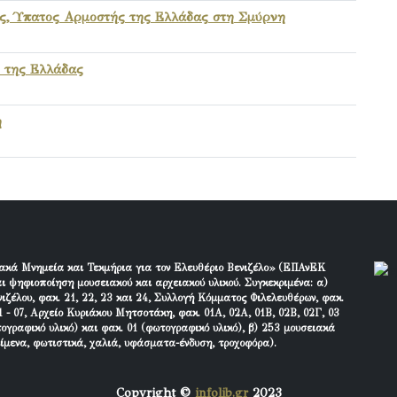
ης, Ύπατος Αρμοστής της Ελλάδας στη Σμύρνη
 της Ελλάδας
η
ακά Μνημεία και Τεκμήρια για τον Ελευθέριο Βενιζέλο» (ΕΠΑνΕΚ
ι ψηφιοποίηση μουσειακού και αρχειακού υλικού. Συγκεκριμένα: α)
ιζέλου, φακ. 21, 22, 23 και 24, Συλλογή Κόμματος Φιλελευθέρων, φακ.
 - 07, Αρχείο Κυριάκου Μητσοτάκη, φακ. 01Α, 02Α, 01Β, 02Β, 02Γ, 03
τογραφικό υλικό) και φακ. 01 (φωτογραφικό υλικό), β) 253 μουσειακά
είμενα, φωτιστικά, χαλιά, υφάσματα-ένδυση, τροχοφόρα).
Copyright ©
infolib.gr
2023