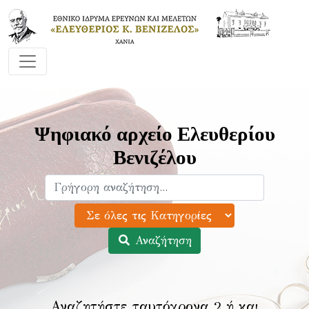
Ψηφιακό αρχείο Ελευθερίου
Βενιζέλου
Αναζήτηση
Αναζητήστε ταυτόχρονα 2 ή και