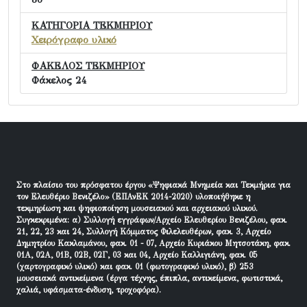
ΚΑΤΗΓΟΡΙΑ ΤΕΚΜΗΡΙΟΥ
Χειρόγραφο υλικό
ΦΑΚΕΛΟΣ ΤΕΚΜΗΡΙΟΥ
Φάκελος 24
Στο πλαίσιο του πρόσφατου έργου «Ψηφιακά Μνημεία και Τεκμήρια για
τον Ελευθέριο Βενιζέλο» (ΕΠΑνΕΚ 2014-2020) υλοποιήθηκε η
τεκμηρίωση και ψηφιοποίηση μουσειακού και αρχειακού υλικού.
Συγκεκριμένα: α) Συλλογή εγγράφων/Αρχείο Ελευθερίου Βενιζέλου, φακ.
21, 22, 23 και 24, Συλλογή Κόμματος Φιλελευθέρων, φακ. 3, Αρχείο
Δημητρίου Κακλαμάνου, φακ. 01 - 07, Αρχείο Κυριάκου Μητσοτάκη, φακ.
01Α, 02Α, 01Β, 02Β, 02Γ, 03 και 04, Αρχείο Καλλιγιάνη, φακ. 05
(χαρτογραφικό υλικό) και φακ. 01 (φωτογραφικό υλικό), β) 253
μουσειακά αντικείμενα (έργα τέχνης, έπιπλα, αντικείμενα, φωτιστικά,
χαλιά, υφάσματα-ένδυση, τροχοφόρα).