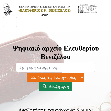
Ψηφιακό αρχείο Ελευθερίου
Βενιζέλου
Αναζήτηση
Αναζητήστε ταυτόχρονα 2 ή και