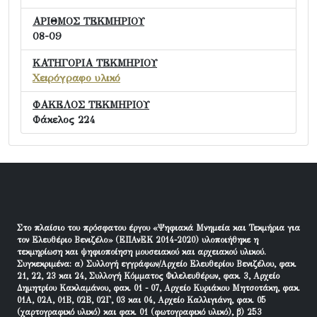
ΑΡΙΘΜΟΣ ΤΕΚΜΗΡΙΟΥ
08-09
ΚΑΤΗΓΟΡΙΑ ΤΕΚΜΗΡΙΟΥ
Χειρόγραφο υλικό
ΦΑΚΕΛΟΣ ΤΕΚΜΗΡΙΟΥ
Φάκελος 224
Στο πλαίσιο του πρόσφατου έργου «Ψηφιακά Μνημεία και Τεκμήρια για
τον Ελευθέριο Βενιζέλο» (ΕΠΑνΕΚ 2014-2020) υλοποιήθηκε η
τεκμηρίωση και ψηφιοποίηση μουσειακού και αρχειακού υλικού.
Συγκεκριμένα: α) Συλλογή εγγράφων/Αρχείο Ελευθερίου Βενιζέλου, φακ.
21, 22, 23 και 24, Συλλογή Κόμματος Φιλελευθέρων, φακ. 3, Αρχείο
Δημητρίου Κακλαμάνου, φακ. 01 - 07, Αρχείο Κυριάκου Μητσοτάκη, φακ.
01Α, 02Α, 01Β, 02Β, 02Γ, 03 και 04, Αρχείο Καλλιγιάνη, φακ. 05
(χαρτογραφικό υλικό) και φακ. 01 (φωτογραφικό υλικό), β) 253