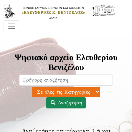
Ψηφιακό αρχείο Ελευθερίου
Βενιζέλου
Αναζήτηση
Αναζητήστε ταυτόχρονα 2 ή και