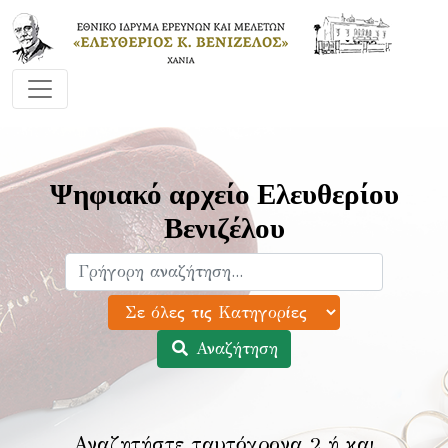
Ψηφιακό αρχείο Ελευθερίου
Βενιζέλου
Αναζήτηση
Αναζητήστε ταυτόχρονα 2 ή και