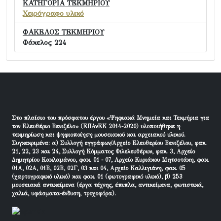
ΚΑΤΗΓΟΡΙΑ ΤΕΚΜΗΡΙΟΥ
Χειρόγραφο υλικό
ΦΑΚΕΛΟΣ ΤΕΚΜΗΡΙΟΥ
Φάκελος 224
Στο πλαίσιο του πρόσφατου έργου «Ψηφιακά Μνημεία και Τεκμήρια για
τον Ελευθέριο Βενιζέλο» (ΕΠΑνΕΚ 2014-2020) υλοποιήθηκε η
τεκμηρίωση και ψηφιοποίηση μουσειακού και αρχειακού υλικού.
Συγκεκριμένα: α) Συλλογή εγγράφων/Αρχείο Ελευθερίου Βενιζέλου, φακ.
21, 22, 23 και 24, Συλλογή Κόμματος Φιλελευθέρων, φακ. 3, Αρχείο
Δημητρίου Κακλαμάνου, φακ. 01 - 07, Αρχείο Κυριάκου Μητσοτάκη, φακ.
01Α, 02Α, 01Β, 02Β, 02Γ, 03 και 04, Αρχείο Καλλιγιάνη, φακ. 05
(χαρτογραφικό υλικό) και φακ. 01 (φωτογραφικό υλικό), β) 253
μουσειακά αντικείμενα (έργα τέχνης, έπιπλα, αντικείμενα, φωτιστικά,
χαλιά, υφάσματα-ένδυση, τροχοφόρα).