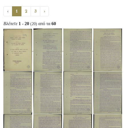
‹
1
2
3
›
Βλέπετε
1 - 20
από τα
60
(20)