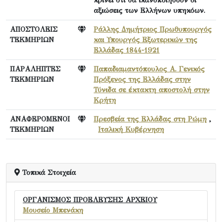
κρίνει ότι θα ικανοποιηθούν οι
αξιώσεις των Ελλήνων υπηκόων.
ΑΠΟΣΤΟΛΕΙΣ
Ράλλης Δημήτριος Πρωθυπουργός
ΤΕΚΜΗΡΙΩΝ
και Υπουργός Εξωτερικών της
Ελλάδας 1844-1921
ΠΑΡΑΛΗΠΤΕΣ
Παπαδιαμαντόπουλος Α. Γενικός
ΤΕΚΜΗΡΙΩΝ
Πρόξενος της Ελλάδας στην
Τύνιδα σε έκτακτη αποστολή στην
Κρήτη
ΑΝΑΦΕΡΟΜΕΝΟΙ
Πρεσβεία της Ελλάδας στη Ρώμη
,
ΤΕΚΜΗΡΙΩΝ
Ιταλική Κυβέρνηση
Τοπικά Στοιχεία
ΟΡΓΑΝΙΣΜΟΣ ΠΡΟΕΛΕΥΣΗΣ ΑΡΧΕΙΟΥ
Μουσείο Μπενάκη