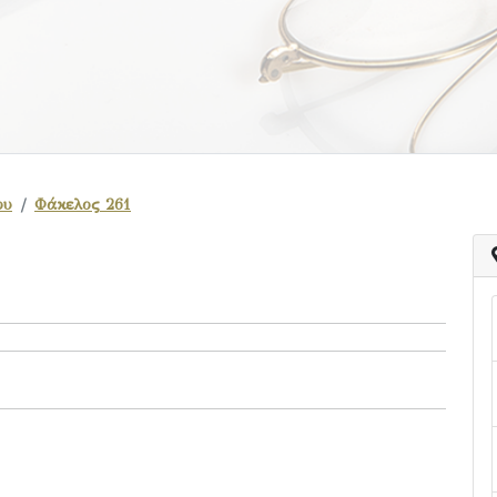
ου
Φάκελος 261