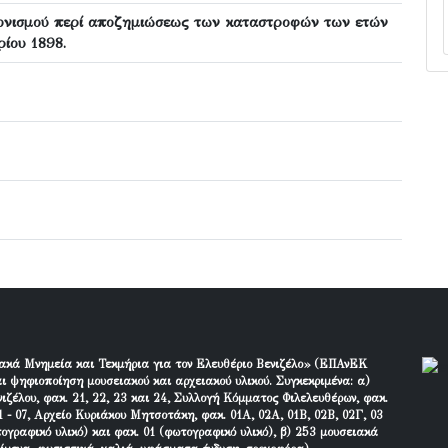
νονισμού περί αποζημιώσεως των καταστροφών των ετών
ρίου 1898.
ακά Μνημεία και Τεκμήρια για τον Ελευθέριο Βενιζέλο» (ΕΠΑνΕΚ
ι ψηφιοποίηση μουσειακού και αρχειακού υλικού. Συγκεκριμένα: α)
ιζέλου, φακ. 21, 22, 23 και 24, Συλλογή Κόμματος Φιλελευθέρων, φακ.
 - 07, Αρχείο Κυριάκου Μητσοτάκη, φακ. 01Α, 02Α, 01Β, 02Β, 02Γ, 03
τογραφικό υλικό) και φακ. 01 (φωτογραφικό υλικό), β) 253 μουσειακά