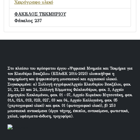
Χειρόγραφο υλικό
ΦΑΚΕΛΟΣ ΤΕΚΜΗΡΙΟΥ
Φάκελος 237
Στο πλαίσιο του πρόσφατου έργου «Ψηφιακά Μνημεία και Τεκμήρια για
τον Ελευθέριο Βενιζέλο» (ΕΠΑνΕΚ 2014-2020) υλοποιήθηκε η
τεκμηρίωση και ψηφιοποίηση μουσειακού και αρχειακού υλικού.
Συγκεκριμένα: α) Συλλογή εγγράφων/Αρχείο Ελευθερίου Βενιζέλου, φακ.
21, 22, 23 και 24, Συλλογή Κόμματος Φιλελευθέρων, φακ. 3, Αρχείο
Δημητρίου Κακλαμάνου, φακ. 01 - 07, Αρχείο Κυριάκου Μητσοτάκη, φακ.
01Α, 02Α, 01Β, 02Β, 02Γ, 03 και 04, Αρχείο Καλλιγιάνη, φακ. 05
(χαρτογραφικό υλικό) και φακ. 01 (φωτογραφικό υλικό), β) 253
μουσειακά αντικείμενα (έργα τέχνης, έπιπλα, αντικείμενα, φωτιστικά,
χαλιά, υφάσματα-ένδυση, τροχοφόρα).