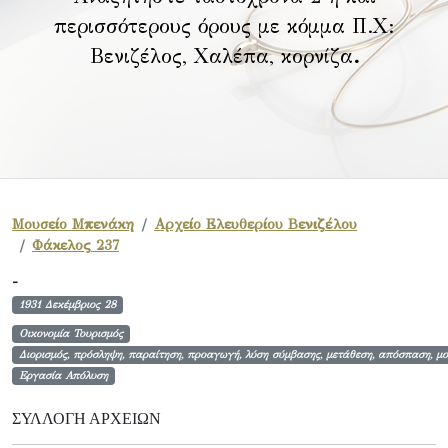
περισσότερους όρους με κόμμα Π.Χ:
Βενιζέλος, Χαλέπα, κορνίζα
.
Μουσείο Μπενάκη
Αρχείο Ελευθερίου Βενιζέλου
Φάκελος 237
-
1931 Δεκέμβριος 28
Οικονομία Τουρισμός
Διορισμός, πρόσληψη, παραίτηση, προαγωγή, λύση σύμβασης, μετάθεση, απόσπαση, μο
Εργασία Απόλυση
ΣΥΛΛΟΓΉ ΑΡΧΕΊΩΝ