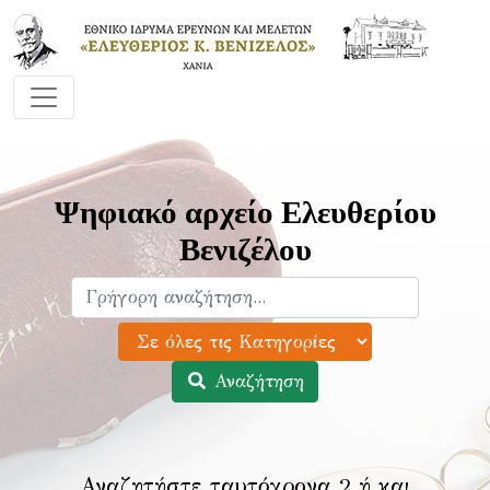
Ψηφιακό αρχείο Ελευθερίου
Βενιζέλου
Αναζήτηση
Αναζητήστε ταυτόχρονα 2 ή και