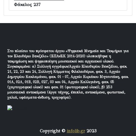
Φάκελος 237
Στο πλαίσιο του πρόσφατου έργου «Ψηφιακά Μνημεία και Τεκμήρια για
τον Ελευθέριο Βενιζέλο» (ΕΠΑνΕΚ 2014-2020) υλοποιήθηκε η
τεκμηρίωση και ψηφιοποίηση μουσειακού και αρχειακού υλικού.
Συγκεκριμένα: α) Συλλογή εγγράφων/Αρχείο Ελευθερίου Βενιζέλου, φακ.
21, 22, 23 και 24, Συλλογή Κόμματος Φιλελευθέρων, φακ. 3, Αρχείο
Δημητρίου Κακλαμάνου, φακ. 01 - 07, Αρχείο Κυριάκου Μητσοτάκη, φακ.
01Α, 02Α, 01Β, 02Β, 02Γ, 03 και 04, Αρχείο Καλλιγιάνη, φακ. 05
(χαρτογραφικό υλικό) και φακ. 01 (φωτογραφικό υλικό), β) 253
μουσειακά αντικείμενα (έργα τέχνης, έπιπλα, αντικείμενα, φωτιστικά,
χαλιά, υφάσματα-ένδυση, τροχοφόρα).
Copyright ©
infolib.gr
2023