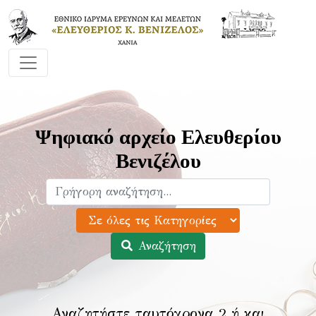
Ψηφιακό αρχείο Ελευθερίου
Βενιζέλου
Αναζήτηση
Αναζητήστε ταυτόχρονα 2 ή και