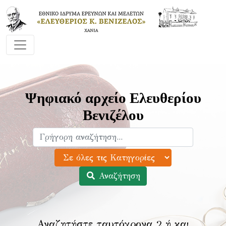
Ψηφιακό αρχείο Ελευθερίου
Βενιζέλου
Αναζήτηση
Αναζητήστε ταυτόχρονα 2 ή και