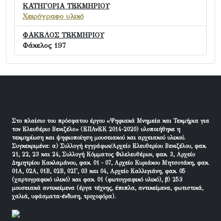
ΚΑΤΗΓΟΡΙΑ ΤΕΚΜΗΡΙΟΥ
Χειρόγραφο υλικό
ΦΑΚΕΛΟΣ ΤΕΚΜΗΡΙΟΥ
Φάκελος 197
Στο πλαίσιο του πρόσφατου έργου «Ψηφιακά Μνημεία και Τεκμήρια για
τον Ελευθέριο Βενιζέλο» (ΕΠΑνΕΚ 2014-2020) υλοποιήθηκε η
τεκμηρίωση και ψηφιοποίηση μουσειακού και αρχειακού υλικού.
Συγκεκριμένα: α) Συλλογή εγγράφων/Αρχείο Ελευθερίου Βενιζέλου, φακ.
21, 22, 23 και 24, Συλλογή Κόμματος Φιλελευθέρων, φακ. 3, Αρχείο
Δημητρίου Κακλαμάνου, φακ. 01 - 07, Αρχείο Κυριάκου Μητσοτάκη, φακ.
01Α, 02Α, 01Β, 02Β, 02Γ, 03 και 04, Αρχείο Καλλιγιάνη, φακ. 05
(χαρτογραφικό υλικό) και φακ. 01 (φωτογραφικό υλικό), β) 253
μουσειακά αντικείμενα (έργα τέχνης, έπιπλα, αντικείμενα, φωτιστικά,
χαλιά, υφάσματα-ένδυση, τροχοφόρα).