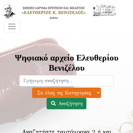
Ψηφιακό αρχείο Ελευθερίου
Βενιζέλου
Αναζήτηση
Αναζητήστε ταυτόχρονα 2 ή και