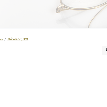
ου
Φάκελος 021