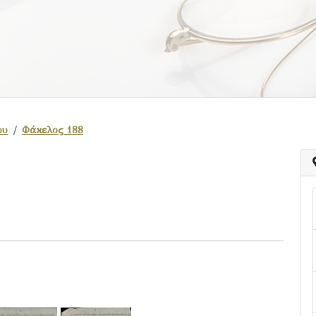
ου
Φάκελος 188