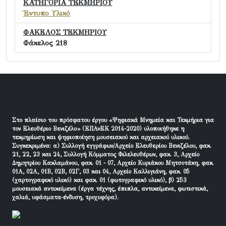
ΚΑΤΗΓΟΡΙΑ ΤΕΚΜΗΡΙΟΥ
Έντυπο Υλικό
ΦΑΚΕΛΟΣ ΤΕΚΜΗΡΙΟΥ
Φάκελος 218
Στο πλαίσιο του πρόσφατου έργου «Ψηφιακά Μνημεία και Τεκμήρια για
τον Ελευθέριο Βενιζέλο» (ΕΠΑνΕΚ 2014-2020) υλοποιήθηκε η
τεκμηρίωση και ψηφιοποίηση μουσειακού και αρχειακού υλικού.
Συγκεκριμένα: α) Συλλογή εγγράφων/Αρχείο Ελευθερίου Βενιζέλου, φακ.
21, 22, 23 και 24, Συλλογή Κόμματος Φιλελευθέρων, φακ. 3, Αρχείο
Δημητρίου Κακλαμάνου, φακ. 01 - 07, Αρχείο Κυριάκου Μητσοτάκη, φακ.
01Α, 02Α, 01Β, 02Β, 02Γ, 03 και 04, Αρχείο Καλλιγιάνη, φακ. 05
(χαρτογραφικό υλικό) και φακ. 01 (φωτογραφικό υλικό), β) 253
μουσειακά αντικείμενα (έργα τέχνης, έπιπλα, αντικείμενα, φωτιστικά,
χαλιά, υφάσματα-ένδυση, τροχοφόρα).