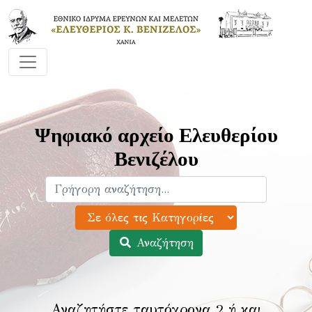
Ψηφιακό αρχείο Ελευθερίου
Βενιζέλου
Αναζήτηση
Αναζητήστε ταυτόχρονα 2 ή και